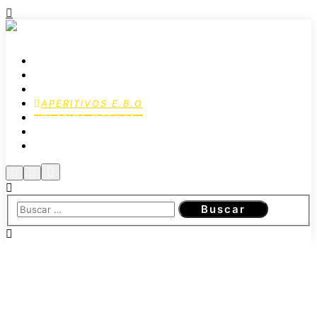
ESCUELAS
CURSOS EBO
INTENSIVOS
APERITIVOS E.B.O
BLANCA OTEYZA
CONÓCENOS
CONTACTO